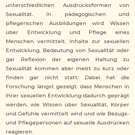
unterschiedlichen Ausdrucksformen von
Sexualität. In pädagogischen und
pflegerischen Ausbildungen wird Wissen
über Entwicklung und Pflege eines
Menschen vermittelt, Inhalte zur sexuellen
Entwicklung, Bedeutung von Sexualität oder
gar Reflexion der eigenen Haltung zu
Sexualität kommen aber meist zu kurz oder
finden gar nicht statt. Dabei hat die
Forschung längst gezeigt, dass Menschen in
ihrer sexuellen Entwicklung dadurch geprägt
werden, wie Wissen über Sexualität, Körper
und Gefühle vermittelt wird und wie Bezugs-
und Pflegepersonen auf sexuelle Ausdrücken
reagieren.