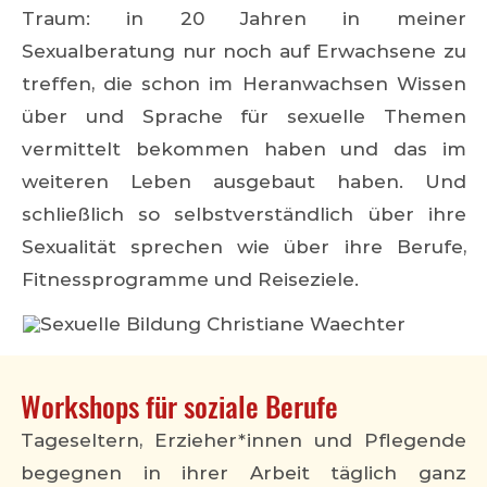
Traum: in 20 Jahren in meiner
Sexualberatung nur noch auf Erwachsene zu
treffen, die schon im Heranwachsen Wissen
über und Sprache für sexuelle Themen
vermittelt bekommen haben und das im
weiteren Leben ausgebaut haben. Und
schließlich so selbstverständlich über ihre
Sexualität sprechen wie über ihre Berufe,
Fitnessprogramme und Reiseziele.
Workshops für soziale Berufe
Tageseltern, Erzieher*innen und Pflegende
begegnen in ihrer Arbeit täglich ganz